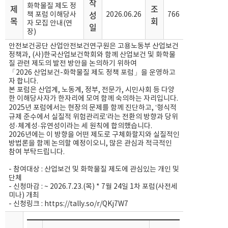
작
화학물질 제도 정
제
조
성
책 포럼 이해당사
2026.06.26
766
목
회
자 모집 안내(연
일
장)
안전보건공단 산업안전보건연구원은 고용노동부 산업보건
정책과, (사)한국산업보건학회와 함께 산업보건 및 화학물
질 관련 제도의 발전 방안을 논의하기 위하여
「2026 산업보건-화학물질 제도 정책 포럼」을 운영하고
자 합니다.
본 포럼은 산업계, 노동계, 정부, 전문가, 시민사회 등 다양
한 이해당사자가 한자리에 모여 함께 숙의하는 자리입니다.
2025년 포럼에서는 현장의 문제를 함께 진단하고, ‘형식적
규제 준수에서 실질적 위험관리로’라는 전환의 방향과 당위
성·체계성·유연성이라는 세 원칙에 합의했습니다.
2026년에는 이 방향을 어떤 제도로 구체화할지와 실질적인
방법론을 함께 논의할 예정이오니, 많은 관심과 적극적인
참여 부탁드립니다.
- 참여대상 : 산업보건 및 화학물질 제도에 관심있는 개인 및
단체
- 신청마감 : ~ 2026.7.23.(목) * 7월 24일 1차 포럼(사전세
미나) 개최
- 신청링크 : https://tally.so/r/QKj7W7